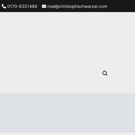
0170-8351486
mail@christophschwarzer.com