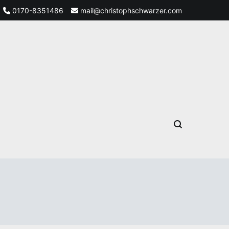
0170-8351486
mail@christophschwarzer.com