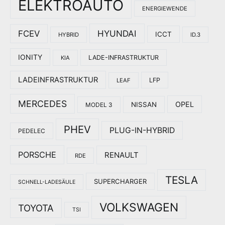
ELEKTROAUTO
ENERGIEWENDE
HYUNDAI
FCEV
ICCT
HYBRID
ID.3
IONITY
LADE-INFRASTRUKTUR
KIA
LADEINFRASTRUKTUR
LFP
LEAF
MERCEDES
OPEL
NISSAN
MODEL 3
PHEV
PLUG-IN-HYBRID
PEDELEC
PORSCHE
RENAULT
RDE
TESLA
SUPERCHARGER
SCHNELL-LADESÄULE
VOLKSWAGEN
TOYOTA
TSI