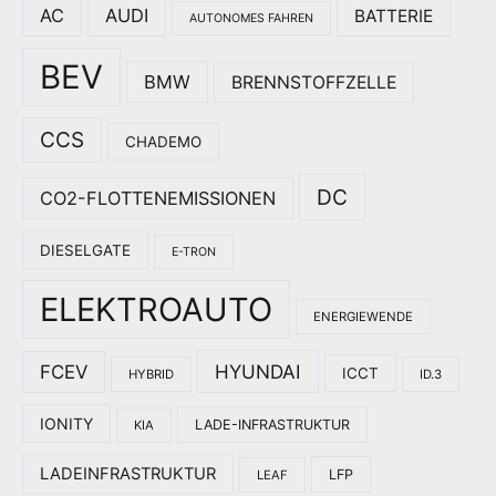
AC
AUDI
BATTERIE
AUTONOMES FAHREN
BEV
BMW
BRENNSTOFFZELLE
CCS
CHADEMO
DC
CO2-FLOTTENEMISSIONEN
DIESELGATE
E-TRON
ELEKTROAUTO
ENERGIEWENDE
HYUNDAI
FCEV
ICCT
HYBRID
ID.3
IONITY
LADE-INFRASTRUKTUR
KIA
LADEINFRASTRUKTUR
LFP
LEAF