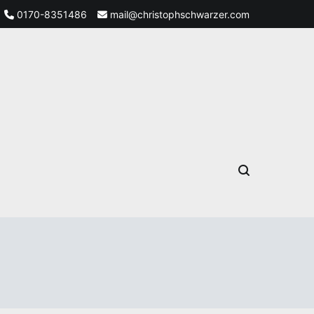
0170-8351486
mail@christophschwarzer.com