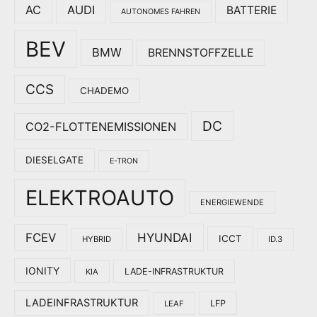
AC
AUDI
BATTERIE
AUTONOMES FAHREN
BEV
BMW
BRENNSTOFFZELLE
CCS
CHADEMO
DC
CO2-FLOTTENEMISSIONEN
DIESELGATE
E-TRON
ELEKTROAUTO
ENERGIEWENDE
HYUNDAI
FCEV
ICCT
HYBRID
ID.3
IONITY
LADE-INFRASTRUKTUR
KIA
LADEINFRASTRUKTUR
LFP
LEAF