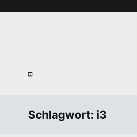
Zum
Inhalt
springen
Schlagwort:
i3