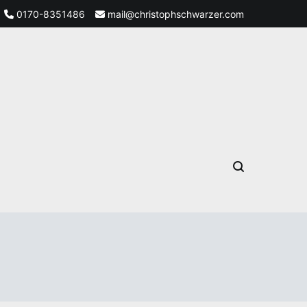
0170-8351486
mail@christophschwarzer.com