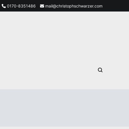
0170-8351486
mail@christophschwarzer.com