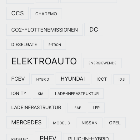
CCS
CHADEMO
DC
CO2-FLOTTENEMISSIONEN
DIESELGATE
E-TRON
ELEKTROAUTO
ENERGIEWENDE
HYUNDAI
FCEV
ICCT
HYBRID
ID.3
IONITY
LADE-INFRASTRUKTUR
KIA
LADEINFRASTRUKTUR
LFP
LEAF
MERCEDES
OPEL
NISSAN
MODEL 3
PHEV
PLUG-IN-HYBRID
PEDELEC