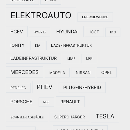
E-TRON
ELEKTROAUTO
ENERGIEWENDE
HYUNDAI
FCEV
ICCT
HYBRID
ID.3
IONITY
LADE-INFRASTRUKTUR
KIA
LADEINFRASTRUKTUR
LFP
LEAF
MERCEDES
OPEL
NISSAN
MODEL 3
PHEV
PLUG-IN-HYBRID
PEDELEC
PORSCHE
RENAULT
RDE
TESLA
SUPERCHARGER
SCHNELL-LADESÄULE