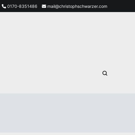
0170-8351486
mail@christophschwarzer.com