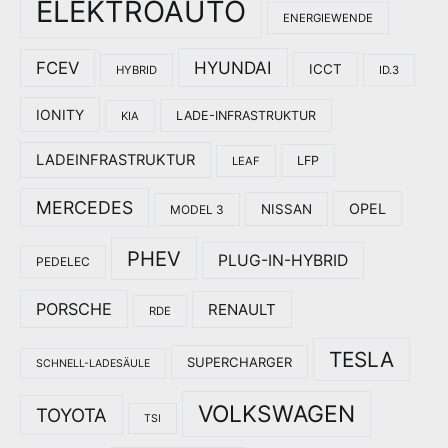
ELEKTROAUTO
ENERGIEWENDE
HYUNDAI
FCEV
ICCT
HYBRID
ID.3
IONITY
LADE-INFRASTRUKTUR
KIA
LADEINFRASTRUKTUR
LFP
LEAF
MERCEDES
OPEL
NISSAN
MODEL 3
PHEV
PLUG-IN-HYBRID
PEDELEC
PORSCHE
RENAULT
RDE
TESLA
SUPERCHARGER
SCHNELL-LADESÄULE
VOLKSWAGEN
TOYOTA
TSI