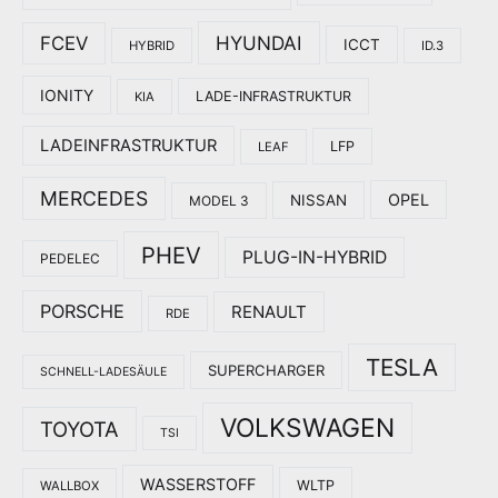
HYUNDAI
FCEV
ICCT
HYBRID
ID.3
IONITY
LADE-INFRASTRUKTUR
KIA
LADEINFRASTRUKTUR
LFP
LEAF
MERCEDES
OPEL
NISSAN
MODEL 3
PHEV
PLUG-IN-HYBRID
PEDELEC
PORSCHE
RENAULT
RDE
TESLA
SUPERCHARGER
SCHNELL-LADESÄULE
VOLKSWAGEN
TOYOTA
TSI
WASSERSTOFF
WLTP
WALLBOX