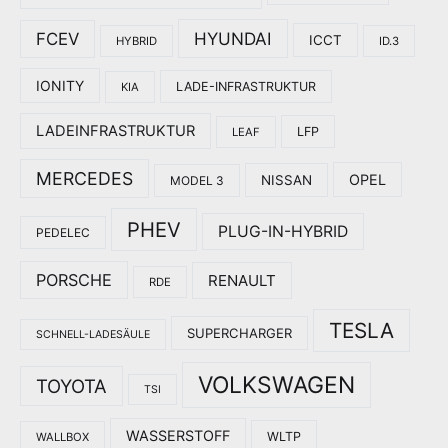
HYUNDAI
FCEV
ICCT
HYBRID
ID.3
IONITY
LADE-INFRASTRUKTUR
KIA
LADEINFRASTRUKTUR
LFP
LEAF
MERCEDES
OPEL
NISSAN
MODEL 3
PHEV
PLUG-IN-HYBRID
PEDELEC
PORSCHE
RENAULT
RDE
TESLA
SUPERCHARGER
SCHNELL-LADESÄULE
VOLKSWAGEN
TOYOTA
TSI
WASSERSTOFF
WLTP
WALLBOX