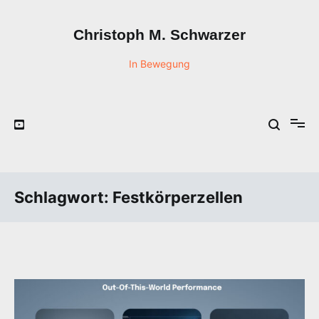
Zum
Inhalt
Christoph M. Schwarzer
springen
In Bewegung
Schlagwort:
Festkörperzellen