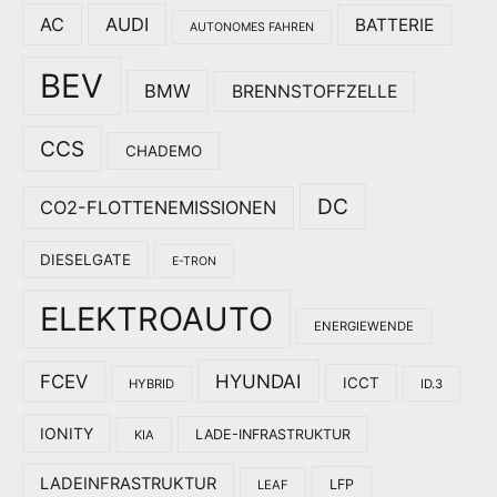
AC
AUDI
BATTERIE
AUTONOMES FAHREN
BEV
BMW
BRENNSTOFFZELLE
CCS
CHADEMO
DC
CO2-FLOTTENEMISSIONEN
DIESELGATE
E-TRON
ELEKTROAUTO
ENERGIEWENDE
HYUNDAI
FCEV
ICCT
HYBRID
ID.3
IONITY
LADE-INFRASTRUKTUR
KIA
LADEINFRASTRUKTUR
LFP
LEAF