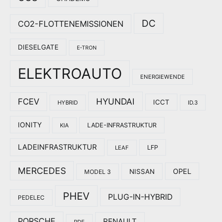
DC
CO2-FLOTTENEMISSIONEN
DIESELGATE
E-TRON
ELEKTROAUTO
ENERGIEWENDE
HYUNDAI
FCEV
ICCT
HYBRID
ID.3
IONITY
LADE-INFRASTRUKTUR
KIA
LADEINFRASTRUKTUR
LFP
LEAF
MERCEDES
OPEL
NISSAN
MODEL 3
PHEV
PLUG-IN-HYBRID
PEDELEC
PORSCHE
RENAULT
RDE