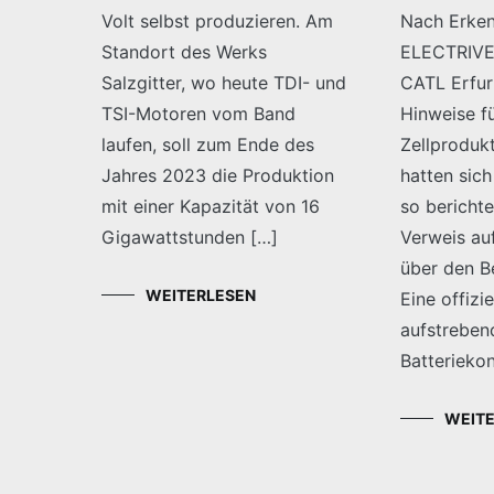
Volt selbst produzieren. Am
Nach Erken
Standort des Werks
ELECTRIVE.
Salzgitter, wo heute TDI- und
CATL Erfurt
TSI-Motoren vom Band
Hinweise fü
laufen, soll zum Ende des
Zellprodukt
Jahres 2023 die Produktion
hatten sich
mit einer Kapazität von 16
so bericht
Gigawattstunden […]
Verweis auf
über den B
WEITERLESEN
Eine offizi
aufstreben
Batterieko
WEIT