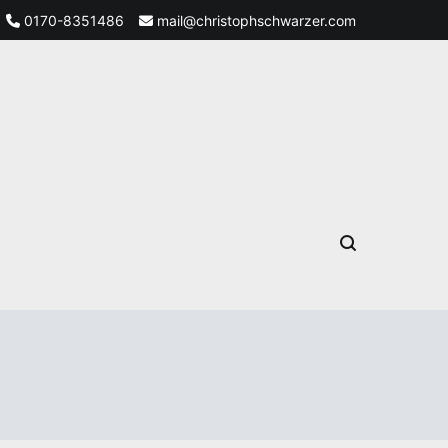
0170-8351486
mail@christophschwarzer.com