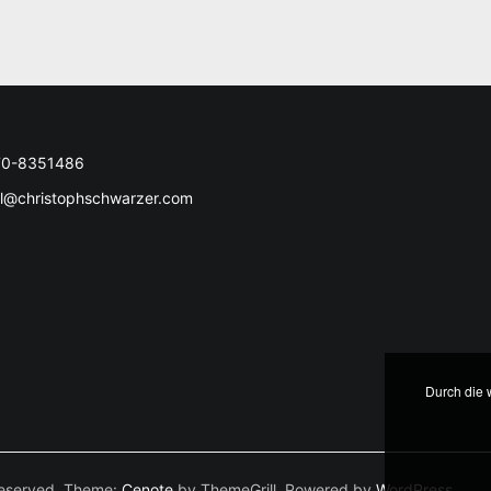
70-8351486
l@christophschwarzer.com
Durch die 
s reserved. Theme:
Cenote
by ThemeGrill. Powered by
WordPress
.