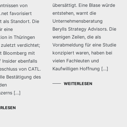
übersättigt. Eine Blase würde
ntnissen von
entstehen, warnt die
net favorisiert
Unternehmensberatung
 als Standort. Die
Berylls Strategy Advisors. Die
r eine
wenigen Zeilen, die als
ion in Thüringen
Vorabmeldung für eine Studie
 zuletzt verdichtet;
konzipiert waren, haben bei
et Bloomberg mit
vielen Fachleuten und
 Insider ebenfalls
Kaufwilligen Hoffnung […]
eschluss von CATL.
elle Bestätigung des
WEITERLESEN
den
nzerns […]
ERLESEN