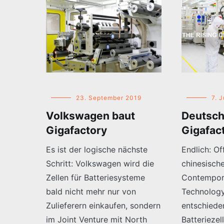
23. September 2019
7. 
Volkswagen baut
Deutsch
Gigafactory
Gigafac
Es ist der logische nächste
Endlich: Of
Schritt: Volkswagen wird die
chinesisch
Zellen für Batteriesysteme
Contempor
bald nicht mehr nur von
Technolog
Zulieferern einkaufen, sondern
entschiede
im Joint Venture mit North
Batteriezel