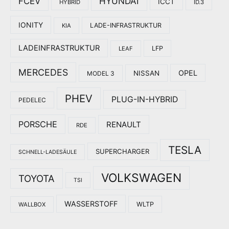
HYUNDAI
FCEV
ICCT
HYBRID
ID.3
IONITY
LADE-INFRASTRUKTUR
KIA
LADEINFRASTRUKTUR
LFP
LEAF
MERCEDES
OPEL
NISSAN
MODEL 3
PHEV
PLUG-IN-HYBRID
PEDELEC
PORSCHE
RENAULT
RDE
TESLA
SUPERCHARGER
SCHNELL-LADESÄULE
VOLKSWAGEN
TOYOTA
TSI
WASSERSTOFF
WLTP
WALLBOX