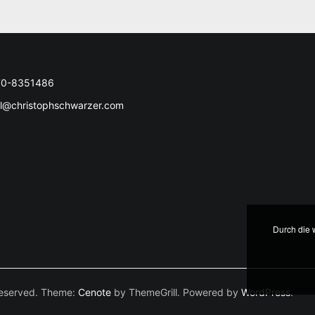
70-8351486
l@christophschwarzer.com
Durch die 
s reserved. Theme:
Cenote
by ThemeGrill. Powered by
WordPress
.