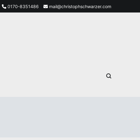
0170-8351486
mail@christophschwarzer.com