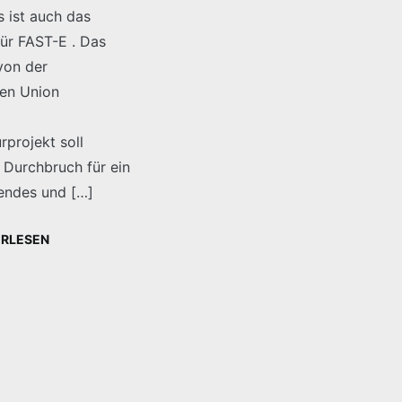
s ist auch das
für FAST-E . Das
von der
en Union
urprojekt soll
 Durchbruch für ein
rendes und […]
ERLESEN